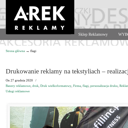
Agencja reklamowa. Reklama – usługi, druk
Sklep Reklamowy
WYB
Navigation
→
Strona główna
flagi
Drukowanie reklamy na tekstyliach – realizac
On
27 grudnia 2020
/
Banery reklamowe
,
druk
,
Druk wielkoformatowy
,
Firma
,
flagi
,
personalizacja druku
,
Rekla
Usługi reklamowe