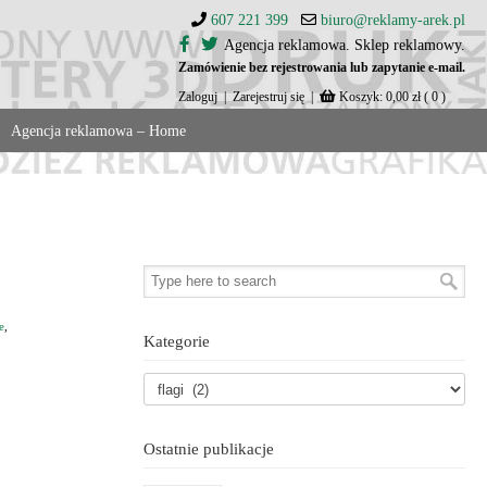
607 221 399
biuro@reklamy-arek.pl
Agencja reklamowa. Sklep reklamowy.
Zamówienie bez rejestrowania lub zapytanie e-mail.
Zaloguj
|
Zarejestruj się
|
Koszyk:
0,00
zł
( 0 )
Agencja reklamowa – Home
e
,
Kategorie
Ostatnie publikacje