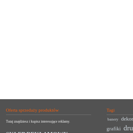
Oferta sprzedaży produktów
Tagi
dekor
banery
Tutaj znajdziesz i kupisz interesujące reklamy.
dr
grafiki