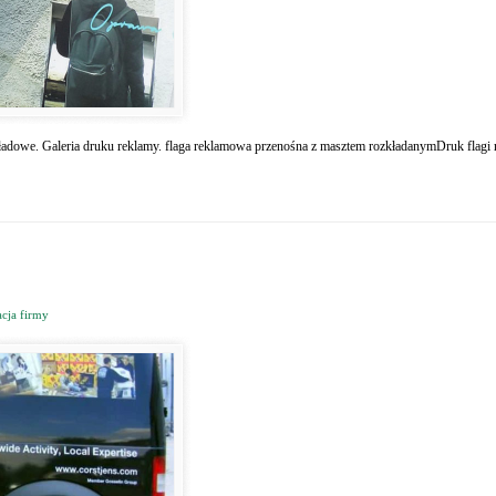
ykładowe. Galeria druku reklamy. flaga reklamowa przenośna z masztem rozkładanymDruk flagi 
acja firmy