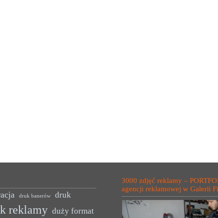
3000 zdjęć reklamy – PORTFO
agencji reklamowej w Galerii F
acja
druk
druk banerów
uk reklamy
duży format