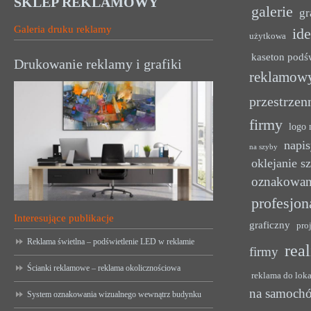
SKLEP REKLAMOWY
galerie
gr
Galeria druku reklamy
ide
użytkowa
kaseton podś
Drukowanie reklamy i grafiki
reklamow
przestrzen
firmy
logo 
napis
na szyby
oklejanie s
oznakowan
profesjon
Interesujące publikacje
graficzny
pro
Reklama świetlna – podświetlenie LED w reklamie
rea
firmy
Ścianki reklamowe – reklama okolicznościowa
reklama do lok
na samoch
System oznakowania wizualnego wewnątrz budynku