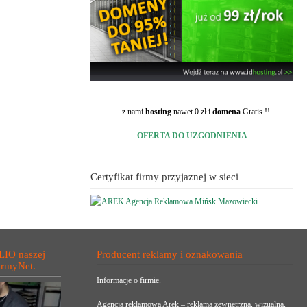
... z nami
hosting
nawet 0 zł i
domena
Gratis !!
OFERTA DO UZGODNIENIA
Certyfikat firmy przyjaznej w sieci
LIO naszej
Producent reklamy i oznakowania
irmyNet.
Informacje o firmie.
Agencja reklamowa Arek – reklama zewnętrzna, wizualna,