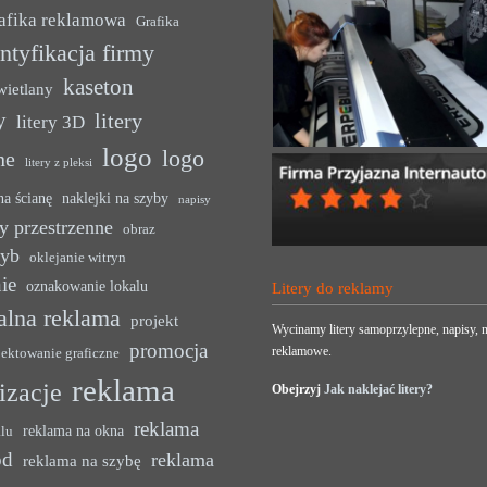
afika reklamowa
Grafika
ntyfikacja firmy
kaseton
wietlany
y
litery
litery 3D
logo
logo
ne
litery z pleksi
na ścianę
naklejki na szyby
napisy
y przestrzenne
obraz
zyb
oklejanie witryn
ie
oznakowanie lokalu
Litery do reklamy
alna reklama
projekt
Wycinamy litery samoprzylepne, napisy, n
promocja
reklamowe.
jektowanie graficzne
reklama
lizacje
Obejrzyj
Jak naklejać litery?
reklama
reklama na okna
alu
ód
reklama
reklama na szybę