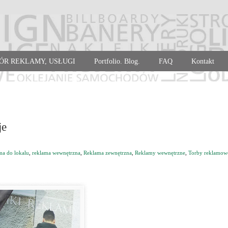
ÓR REKLAMY, USŁUGI
Portfolio. Blog.
FAQ
Kontakt
je
ma do lokalu
,
reklama wewnętrzna
,
Reklama zewnętrzna
,
Reklamy wewnętrzne
,
Torby reklamow