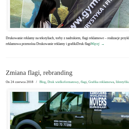
Drukowanie reklamy na tekstyliach, torby z nadrukiem, flagi reklamowe – realizacje prz
reklamowa przenośna Drukowanie reklamy i grafikiDruk flagi
Więcej
→
Zmiana flagi, rebranding
On
24 czerwca 2018
/
Blog
,
Druk wielkoformatowy
,
flagi
,
Grafika reklamowa
,
Identyfik