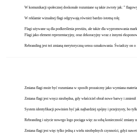
W komunikacji społecznej doskonale rozumiane są takie zwroty jak: ” flagowy 
W reklamie wizualnej flagi odgrywają również bardzo istotną rolę.
Flagi używane są dla podkreślenia prestiżu, ale także dla wypromowania mark
Flagi jako element reprezentacyjny, oraz dekoracyjny wraz z innymi ekspono
Rebranding jest też zmianą merytoryczną sensu oznakowania. Świadczy on o in
Zmiana flagi może być rozumiana w sposób prozaiczny jako wymiana materiał
Zmiana flagi jest wręcz niezbędna, gdy właściciel obrał nowe barwy i zmienił 
System identyfikacji powinien być jak najbardziej spójny i przejrzysty, bo 
Rebranding i użycie nowego logo pociąga więc za sobą konieczność zmiany n
Zmiana flagi jest więc tylko jedną z wielu niezbędnych czynności, gdyż nawe