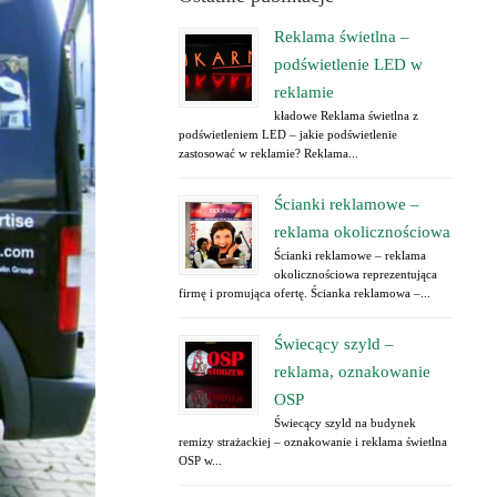
Reklama świetlna –
podświetlenie LED w
reklamie
kładowe Reklama świetlna z
podświetleniem LED – jakie podświetlenie
zastosować w reklamie? Reklama...
Ścianki reklamowe –
reklama okolicznościowa
Ścianki reklamowe – reklama
okolicznościowa reprezentująca
firmę i promująca ofertę. Ścianka reklamowa –...
Świecący szyld –
reklama, oznakowanie
OSP
Świecący szyld na budynek
remizy strażackiej – oznakowanie i reklama świetlna
OSP w...