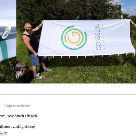
Flaga ze znakiem
ch, sztandarach i flagach.
ikatowe znaki graficzne.
cyjny.