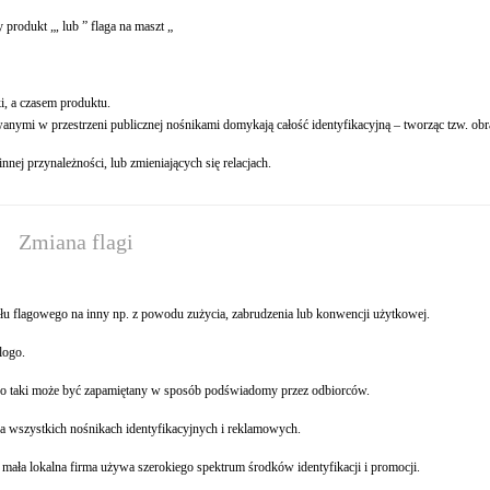
produkt „, lub ” flaga na maszt „
i, a czasem produktu.
wanymi w przestrzeni publicznej nośnikami domykają całość identyfikacyjną – tworząc tzw. ob
nej przynależności, lub zmieniających się relacjach.
Zmiana flagi
u flagowego na inny np. z powodu zużycia, zabrudzenia lub konwencji użytkowej.
logo.
tylko taki może być zapamiętany w sposób podświadomy przez odbiorców.
a wszystkich nośnikach identyfikacyjnych i reklamowych.
t mała lokalna firma używa szerokiego spektrum środków identyfikacji i promocji.