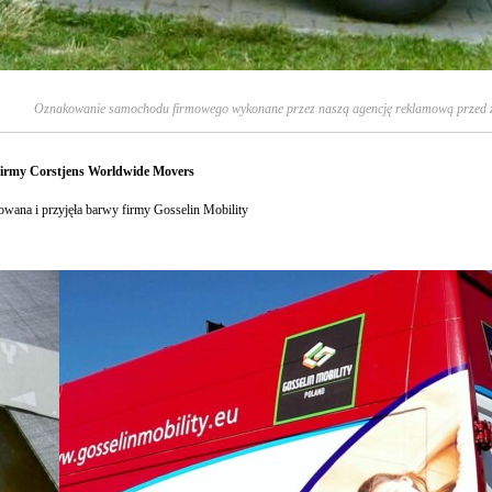
Oznakowanie samochodu firmowego wykonane przez naszą agencję reklamową przed 
firmy Corstjens Worldwide Movers
zowana i przyjęła barwy firmy Gosselin Mobility