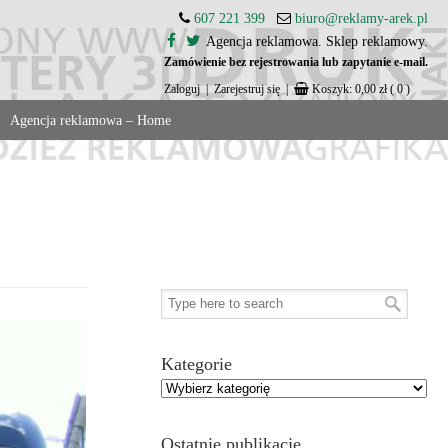
607 221 399
biuro@reklamy-arek.pl
Agencja reklamowa. Sklep reklamowy.
Zamówienie bez rejestrowania lub zapytanie e-mail.
Zaloguj
|
Zarejestruj się
|
Koszyk:
0,00
zł
( 0 )
Agencja reklamowa – Home
Kategorie
Ostatnie publikacje