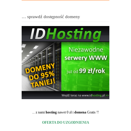
… sprawdź dostępność domeny
... z nami
hosting
nawet 0 zł i
domena
Gratis !!
OFERTA DO UZGODNIENIA