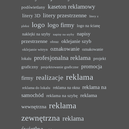
kaseton reklamowy
podświetlany
litery przestrzenne
litery 3D
litery z
logo
logo firmy
logo na ścianę
pleksi
napisy
naklejki na szyby
napisy na szyby
przestrzenne
oklejanie szyb
obraz
oznakowanie
oznakowanie
oklejanie witryn
profesjonalna reklama
projekt
lokalu
promocja
graficzny
projektowanie graficzne
reklama
realizacje
firmy
reklama na
reklama na okna
reklama do lokalu
samochód
reklama
reklama na szybę
reklama
wewnętrzna
zewnętrzna
reklama
świetlna