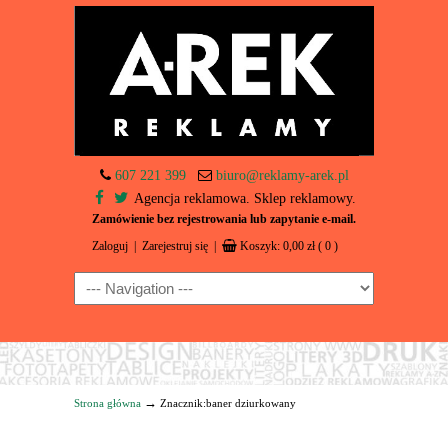
607 221 399
biuro@reklamy-arek.pl
Agencja reklamowa. Sklep reklamowy.
Zamówienie bez rejestrowania lub zapytanie e-mail.
Zaloguj
|
Zarejestruj się
|
Koszyk:
0,00
zł
( 0 )
Navigation
→
Strona główna
Znacznik:baner dziurkowany