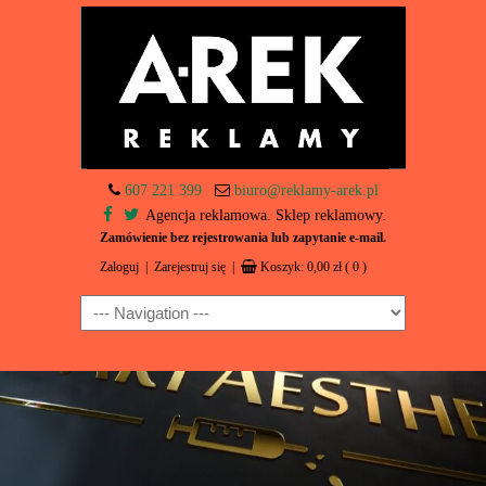
607 221 399
biuro@reklamy-arek.pl
Agencja reklamowa. Sklep reklamowy.
Zamówienie bez rejestrowania lub zapytanie e-mail.
Zaloguj
|
Zarejestruj się
|
Koszyk:
0,00
zł
( 0 )
Navigation