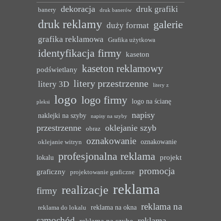
dekoracja
druk grafiki
banery
druk banerów
druk reklamy
galerie
duży format
grafika reklamowa
Grafika użytkowa
identyfikacja firmy
kaseton
kaseton reklamowy
podświetlany
litery przestrzenne
litery 3D
litery z
logo
logo firmy
logo na ścianę
pleksi
napisy
naklejki na szyby
napisy na szyby
przestrzenne
oklejanie szyb
obraz
oznakowanie
oznakowanie
oklejanie witryn
profesjonalna reklama
projekt
lokalu
promocja
graficzny
projektowanie graficzne
reklama
realizacje
firmy
reklama na
reklama na okna
reklama do lokalu
samochód
reklama
reklama na szybę