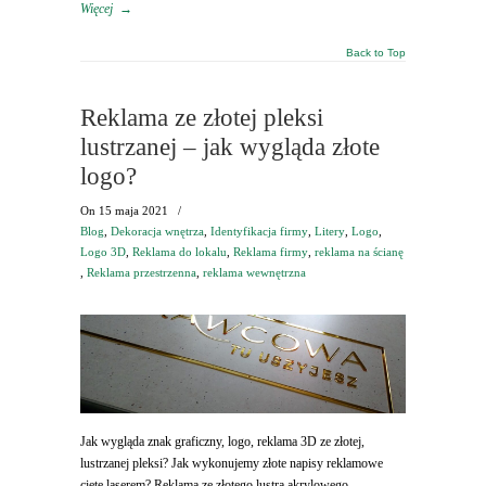
Więcej
→
Back to Top
Reklama ze złotej pleksi
lustrzanej – jak wygląda złote
logo?
On
15 maja 2021
/
Blog
,
Dekoracja wnętrza
,
Identyfikacja firmy
,
Litery
,
Logo
,
Logo 3D
,
Reklama do lokalu
,
Reklama firmy
,
reklama na ścianę
,
Reklama przestrzenna
,
reklama wewnętrzna
Jak wygląda znak graficzny, logo, reklama 3D ze złotej,
lustrzanej pleksi? Jak wykonujemy złote napisy reklamowe
cięte laserem? Reklama ze złotego lustra akrylowego –