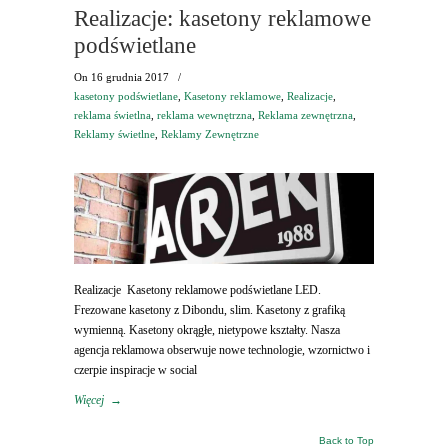
Realizacje: kasetony reklamowe
podświetlane
On
16 grudnia 2017
/
kasetony podświetlane
,
Kasetony reklamowe
,
Realizacje
,
reklama świetlna
,
reklama wewnętrzna
,
Reklama zewnętrzna
,
Reklamy świetlne
,
Reklamy Zewnętrzne
Realizacje Kasetony reklamowe podświetlane LED.
Frezowane kasetony z Dibondu, slim. Kasetony z grafiką
wymienną. Kasetony okrągłe, nietypowe kształty. Nasza
agencja reklamowa obserwuje nowe technologie, wzornictwo i
czerpie inspiracje w social
Więcej
→
Back to Top