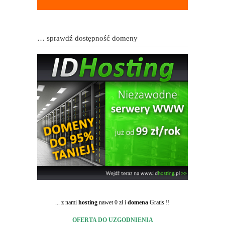
… sprawdź dostępność domeny
... z nami
hosting
nawet 0 zł i
domena
Gratis !!
OFERTA DO UZGODNIENIA