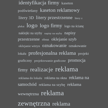
identyfikacja firmy
kaseton
kaseton reklamowy
podświetlany
litery przestrzenne
litery 3D
litery z
logo
logo firmy
logo na ścianę
pleksi
napisy
naklejki na szyby
napisy na szyby
przestrzenne
oklejanie szyb
obraz
oznakowanie
oznakowanie
oklejanie witryn
profesjonalna reklama
projekt
lokalu
promocja
graficzny
projektowanie graficzne
reklama
realizacje
firmy
reklama na
reklama na okna
reklama do lokalu
samochód
reklama
reklama na szybę
reklama
wewnętrzna
zewnętrzna
reklama