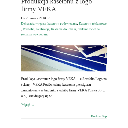
Produkcja kasetonu z logo
firmy VEKA
On
28 marca 2018
/
Dekoracja wnętrza
,
kasetony podświetlane
,
Kasetony reklamowe
,
Portfolio
,
Realizacje
,
Reklama do lokalu
,
reklama świetlna
,
reklama wewnętrzna
Produkcja kasetonu z logo firmy VEKA, e-Portfolio Logo na
ścianę – VEKA Podświetlany kaseton z pleksiglasu
zamontowany w budynku siedziby firmy VEKA Polska Sp. z
o.o., znajdującej się w
Więcej
→
Back to Top