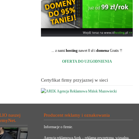
... z nami
hosting
nawet 0 zł i
domena
Gratis !!
OFERTA DO UZGODNIENIA
Certyfikat firmy przyjaznej w sieci
LIO naszej
Producent reklamy i oznakowania
irmyNet.
Informacje o firmie.
Agencja reklamowa Arek – reklama zewnętrzna, wizualna,