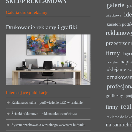
SKLEP REKLAMOWY
galerie
gr
Galeria druku reklamy
ide
użytkowa
kaseton podś
Drukowanie reklamy i grafiki
reklamow
przestrzen
firmy
logo 
napis
na szyby
oklejanie s
oznakowan
profesjon
Interesujące publikacje
graficzny
pro
Reklama świetlna – podświetlenie LED w reklamie
rea
firmy
Ścianki reklamowe – reklama okolicznościowa
reklama do lok
na samoch
System oznakowania wizualnego wewnątrz budynku