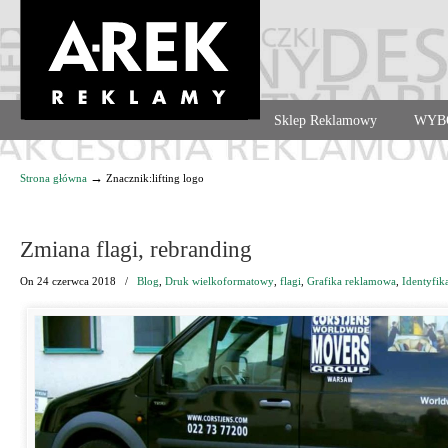
Agencja reklamowa. Reklama – usługi, druk
Sklep Reklamowy
WYB
Navigation
→
Strona główna
Znacznik:lifting logo
Zmiana flagi, rebranding
On
24 czerwca 2018
/
Blog
,
Druk wielkoformatowy
,
flagi
,
Grafika reklamowa
,
Identyfik