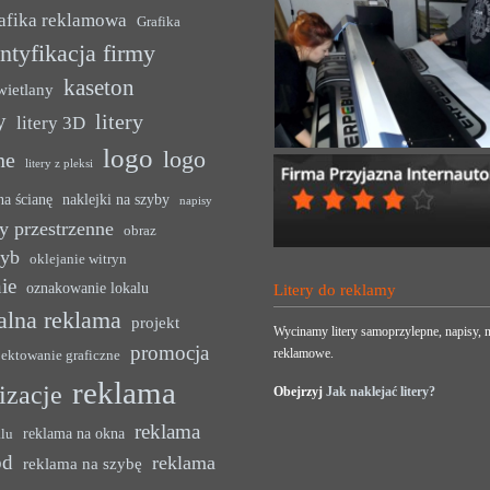
afika reklamowa
Grafika
ntyfikacja firmy
kaseton
wietlany
y
litery
litery 3D
logo
logo
ne
litery z pleksi
na ścianę
naklejki na szyby
napisy
y przestrzenne
obraz
zyb
oklejanie witryn
ie
oznakowanie lokalu
Litery do reklamy
alna reklama
projekt
Wycinamy litery samoprzylepne, napisy, n
promocja
reklamowe.
jektowanie graficzne
reklama
lizacje
Obejrzyj
Jak naklejać litery?
reklama
reklama na okna
alu
ód
reklama
reklama na szybę