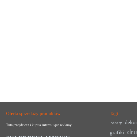
Oferta sprzedaży produktów
Tagi
dekor
banery
Tutaj znajdziesz i kupisz interesujące reklamy.
dr
grafiki