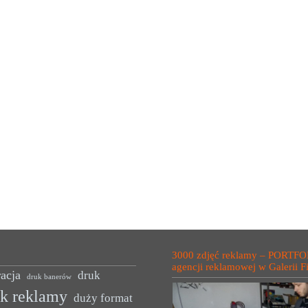
3000 zdjęć reklamy – PORTFO
agencji reklamowej w Galerii F
acja
druk
druk banerów
uk reklamy
duży format