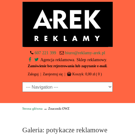
607 221 399
biuro@reklamy-arek.pl
Agencja reklamowa. Sklep reklamowy.
Zamówienie bez rejestrowania lub zapytanie e-mail.
Zaloguj
|
Zarejestruj się
|
Koszyk:
0,00
zł
( 0 )
Navigation
→
Strona główna
Znacznik:OWZ
Galeria: potykacze reklamowe