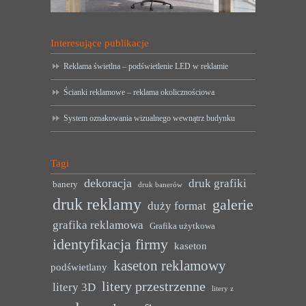
Interesujące publikacje
Reklama świetlna – podświetlenie LED w reklamie
Ścianki reklamowe – reklama okolicznościowa
System oznakowania wizualnego wewnątrz budynku
Tagi
dekoracja
druk grafiki
banery
druk banerów
druk reklamy
galerie
duży format
grafika reklamowa
Grafika użytkowa
identyfikacja firmy
kaseton
kaseton reklamowy
podświetlany
litery przestrzenne
litery 3D
litery z