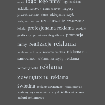
logo
logo firmy
logo na ścianę
pleksi
napisy
naklejki na szyby
napisy na szyby
przestrzenne
oklejanie szyb
obraz
oznakowanie
oznakowanie
oklejanie witryn
profesjonalna reklama
projekt
lokalu
promocja
graficzny
projektowanie graficzne
reklama
realizacje
firmy
reklama na
reklama na okna
reklama do lokalu
samochód
reklama
reklama na szybę
reklama
wewnętrzna
zewnętrzna
reklama
świetlna
reklamy zewnętrzne
reprezentacyjne
systemy wystawiennicze
szyld
tablica reklamowa
usługi reklamowe