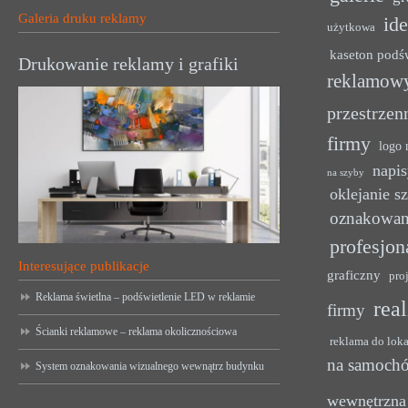
Galeria druku reklamy
ide
użytkowa
kaseton podś
Drukowanie reklamy i grafiki
reklamow
przestrzen
firmy
logo 
napis
na szyby
oklejanie s
oznakowan
profesjon
Interesujące publikacje
graficzny
pro
Reklama świetlna – podświetlenie LED w reklamie
rea
firmy
Ścianki reklamowe – reklama okolicznościowa
reklama do lok
na samoch
System oznakowania wizualnego wewnątrz budynku
wewnętrzna