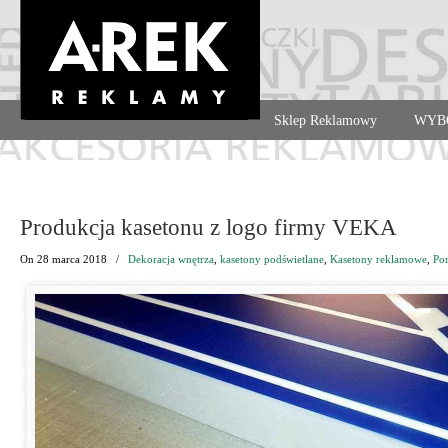
Agencja reklamowa. Reklama – usługi, druk
Sklep Reklamowy
WYB
Navigation
Produkcja kasetonu z logo firmy VEKA
On
28 marca 2018
/
Dekoracja wnętrza
,
kasetony podświetlane
,
Kasetony reklamowe
,
Por