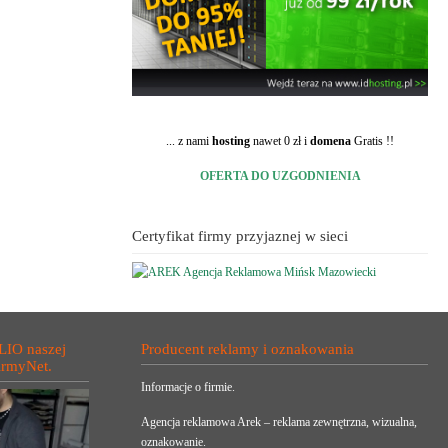
... z nami
hosting
nawet 0 zł i
domena
Gratis !!
OFERTA DO UZGODNIENIA
Certyfikat firmy przyjaznej w sieci
LIO naszej
Producent reklamy i oznakowania
irmyNet.
Informacje o firmie.
Agencja reklamowa Arek – reklama zewnętrzna, wizualna,
oznakowanie.