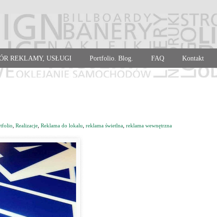
ÓR REKLAMY, USŁUGI
Portfolio. Blog.
FAQ
Kontakt
tfolio
,
Realizacje
,
Reklama do lokalu
,
reklama świetlna
,
reklama wewnętrzna