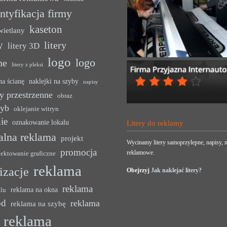
ntyfikacja firmy
kaseton
wietlany
y
litery
litery 3D
logo
logo
ne
litery z pleksi
na ścianę
naklejki na szyby
napisy
y przestrzenne
obraz
zyb
oklejanie witryn
ie
oznakowanie lokalu
Litery do reklamy
alna reklama
projekt
Wycinamy litery samoprzylepne, napisy, n
promocja
reklamowe.
jektowanie graficzne
reklama
lizacje
Obejrzyj
Jak naklejać litery?
reklama
reklama na okna
alu
ód
reklama
reklama na szybę
reklama