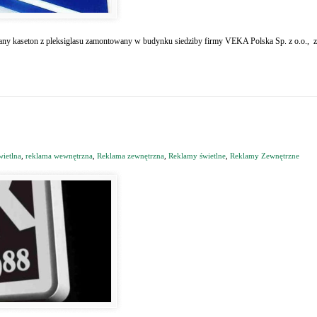
y kaseton z pleksiglasu zamontowany w budynku siedziby firmy VEKA Polska Sp. z o.o., zn
wietlna
,
reklama wewnętrzna
,
Reklama zewnętrzna
,
Reklamy świetlne
,
Reklamy Zewnętrzne