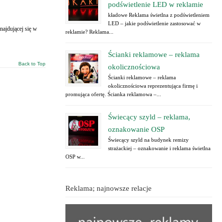
podświetlenie LED w reklamie
kładowe Reklama świetlna z podświetleniem
LED – jakie podświetlenie zastosować w
ajdującej się w
reklamie? Reklama...
Ścianki reklamowe – reklama
Back to Top
okolicznościowa
Ścianki reklamowe – reklama
okolicznościowa reprezentująca firmę i
promująca ofertę. Ścianka reklamowa –...
Świecący szyld – reklama,
oznakowanie OSP
Świecący szyld na budynek remizy
strażackiej – oznakowanie i reklama świetlna
OSP w...
Reklama; najnowsze relacje