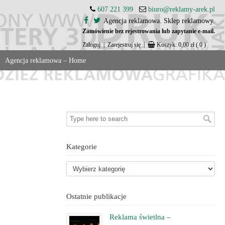
607 221 399
biuro@reklamy-arek.pl
Agencja reklamowa. Sklep reklamowy.
Zamówienie bez rejestrowania lub zapytanie e-mail.
Zaloguj
|
Zarejestruj się
|
Koszyk:
0,00
zł
( 0 )
Agencja reklamowa – Home
Kategorie
Ostatnie publikacje
Reklama świetlna –