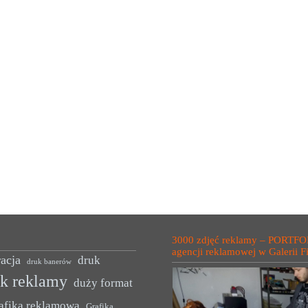
3000 zdjęć reklamy – PORTFO
agencji reklamowej w Galerii F
acja
druk
druk banerów
uk reklamy
duży format
afika reklamowa
Grafika