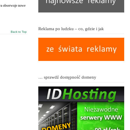
owa obserwuje nowe
Reklama po ludzku – co, gdzie i jak
Back to Top
… sprawdź dostępność domeny