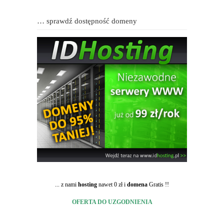
… sprawdź dostępność domeny
... z nami
hosting
nawet 0 zł i
domena
Gratis !!
OFERTA DO UZGODNIENIA