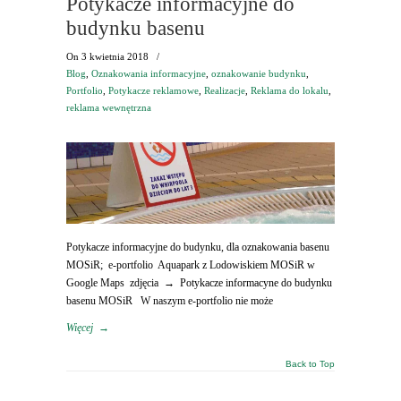
Potykacze informacyjne do
budynku basenu
On
3 kwietnia 2018
/
Blog
,
Oznakowania informacyjne
,
oznakowanie budynku
,
Portfolio
,
Potykacze reklamowe
,
Realizacje
,
Reklama do lokalu
,
reklama wewnętrzna
Potykacze informacyjne do budynku, dla oznakowania basenu
MOSiR; e-portfolio Aquapark z Lodowiskiem MOSiR w
Google Maps zdjęcia → Potykacze informacyne do budynku
basenu MOSiR W naszym e-portfolio nie może
Więcej
→
Back to Top