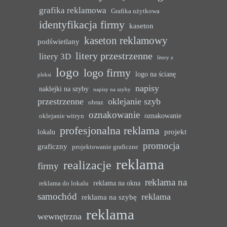
grafika reklamowa
Grafika użytkowa
identyfikacja firmy
kaseton
kaseton reklamowy
podświetlany
litery przestrzenne
litery 3D
litery z
logo
logo firmy
logo na ścianę
pleksi
napisy
naklejki na szyby
napisy na szyby
przestrzenne
oklejanie szyb
obraz
oznakowanie
oznakowanie
oklejanie witryn
profesjonalna reklama
projekt
lokalu
promocja
graficzny
projektowanie graficzne
reklama
realizacje
firmy
reklama na
reklama na okna
reklama do lokalu
samochód
reklama
reklama na szybę
reklama
wewnętrzna