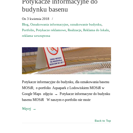
Potykacze informacyjne do
budynku basenu
On
3 kwietnia 2018
/
Blog
,
Oznakowania informacyjne
,
oznakowanie budynku
,
Portfolio
,
Potykacze reklamowe
,
Realizacje
,
Reklama do lokalu
,
reklama wewnętrzna
Potykacze informacyjne do budynku, dla oznakowania basenu
MOSiR; e-portfolio Aquapark z Lodowiskiem MOSiR w
Google Maps zdjęcia → Potykacze informacyne do budynku
basenu MOSiR W naszym e-portfolio nie może
Więcej
→
Back to Top