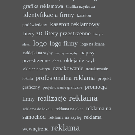
grafika reklamowa
Grafika użytkowa
identyfikacja firmy
kaseton
kaseton reklamowy
podświetlany
litery przestrzenne
litery 3D
litery z
logo
logo firmy
logo na ścianę
pleksi
napisy
naklejki na szyby
napisy na szyby
przestrzenne
oklejanie szyb
obraz
oznakowanie
oznakowanie
oklejanie witryn
profesjonalna reklama
projekt
lokalu
promocja
graficzny
projektowanie graficzne
reklama
realizacje
firmy
reklama na
reklama na okna
reklama do lokalu
samochód
reklama
reklama na szybę
reklama
wewnętrzna