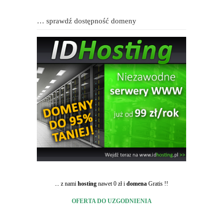
… sprawdź dostępność domeny
... z nami
hosting
nawet 0 zł i
domena
Gratis !!
OFERTA DO UZGODNIENIA