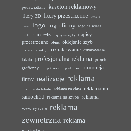
kaseton reklamowy
podświetlany
litery przestrzenne
litery 3D
litery z
logo
logo firmy
logo na ścianę
pleksi
napisy
naklejki na szyby
napisy na szyby
przestrzenne
oklejanie szyb
obraz
oznakowanie
oznakowanie
oklejanie witryn
profesjonalna reklama
projekt
lokalu
promocja
graficzny
projektowanie graficzne
reklama
realizacje
firmy
reklama na
reklama na okna
reklama do lokalu
samochód
reklama
reklama na szybę
reklama
wewnętrzna
zewnętrzna
reklama
świetlna