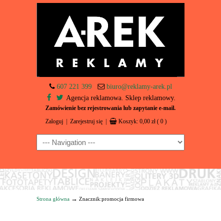
607 221 399
biuro@reklamy-arek.pl
Agencja reklamowa. Sklep reklamowy.
Zamówienie bez rejestrowania lub zapytanie e-mail.
Zaloguj
|
Zarejestruj się
|
Koszyk:
0,00
zł
( 0 )
Navigation
→
Strona główna
Znacznik:promocja firmowa