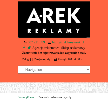
607 221 399
biuro@reklamy-arek.pl
Agencja reklamowa. Sklep reklamowy.
Zamówienie bez rejestrowania lub zapytanie e-mail.
Zaloguj
|
Zarejestruj się
|
Koszyk:
0,00
zł
( 0 )
Navigation
→
Strona główna
Znacznik:reklama na pojazdy