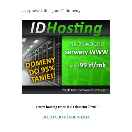
… sprawdź dostępność domeny
... z nami
hosting
nawet 0 zł i
domena
Gratis !!
OFERTA DO UZGODNIENIA