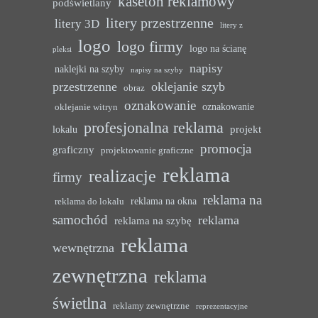
kaseton reklamowy
podświetlany
litery przestrzenne
litery 3D
litery z
logo
logo firmy
logo na ścianę
pleksi
napisy
naklejki na szyby
napisy na szyby
przestrzenne
oklejanie szyb
obraz
oznakowanie
oznakowanie
oklejanie witryn
profesjonalna reklama
projekt
lokalu
promocja
graficzny
projektowanie graficzne
reklama
realizacje
firmy
reklama na
reklama na okna
reklama do lokalu
samochód
reklama
reklama na szybę
reklama
wewnętrzna
zewnętrzna
reklama
świetlna
reklamy zewnętrzne
reprezentacyjne