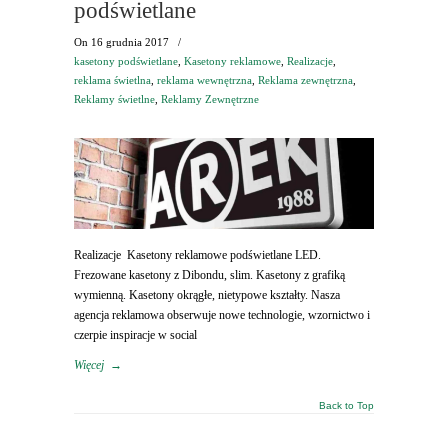
podświetlane
On
16 grudnia 2017
/
kasetony podświetlane
,
Kasetony reklamowe
,
Realizacje
,
reklama świetlna
,
reklama wewnętrzna
,
Reklama zewnętrzna
,
Reklamy świetlne
,
Reklamy Zewnętrzne
Realizacje Kasetony reklamowe podświetlane LED.
Frezowane kasetony z Dibondu, slim. Kasetony z grafiką
wymienną. Kasetony okrągłe, nietypowe kształty. Nasza
agencja reklamowa obserwuje nowe technologie, wzornictwo i
czerpie inspiracje w social
Więcej
→
Back to Top