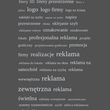
litery przestrzenne
litery 3D
litery z
logo
logo firmy
logo na ścianę
pleksi
napisy
naklejki na szyby
napisy na szyby
przestrzenne
oklejanie szyb
obraz
oznakowanie
oznakowanie
oklejanie witryn
profesjonalna reklama
projekt
lokalu
promocja
graficzny
projektowanie graficzne
reklama
realizacje
firmy
reklama na
reklama na okna
reklama do lokalu
samochód
reklama
reklama na szybę
reklama
wewnętrzna
zewnętrzna
reklama
świetlna
reklamy zewnętrzne
reprezentacyjne
systemy wystawiennicze
szyld
tablica reklamowa