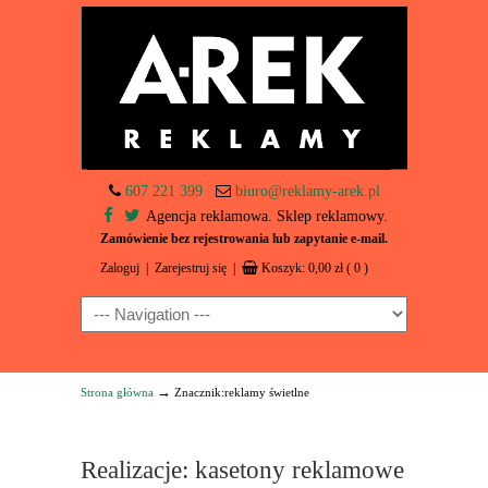
607 221 399
biuro@reklamy-arek.pl
Agencja reklamowa. Sklep reklamowy.
Zamówienie bez rejestrowania lub zapytanie e-mail.
Zaloguj
|
Zarejestruj się
|
Koszyk:
0,00
zł
( 0 )
Navigation
→
Strona główna
Znacznik:reklamy świetlne
Realizacje: kasetony reklamowe