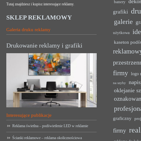
dekor
banery
Tutaj znajdziesz i kupisz interesujące reklamy.
dr
grafiki
SKLEP REKLAMOWY
galerie
gr
Galeria druku reklamy
ide
użytkowa
kaseton podś
Drukowanie reklamy i grafiki
reklamow
przestrzen
firmy
logo 
napis
na szyby
oklejanie s
oznakowan
profesjon
Interesujące publikacje
graficzny
pro
Reklama świetlna – podświetlenie LED w reklamie
rea
firmy
Ścianki reklamowe – reklama okolicznościowa