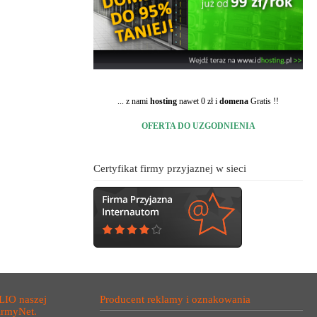
... z nami
hosting
nawet 0 zł i
domena
Gratis !!
OFERTA DO UZGODNIENIA
Certyfikat firmy przyjaznej w sieci
LIO naszej
Producent reklamy i oznakowania
irmyNet.