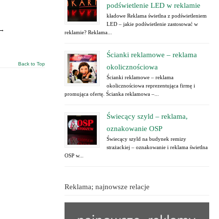
podświetlenie LED w reklamie
kładowe Reklama świetlna z podświetleniem
LED – jakie podświetlenie zastosować w
 →
reklamie? Reklama...
Ścianki reklamowe – reklama
Back to Top
okolicznościowa
Ścianki reklamowe – reklama
okolicznościowa reprezentująca firmę i
promująca ofertę. Ścianka reklamowa –...
Świecący szyld – reklama,
oznakowanie OSP
Świecący szyld na budynek remizy
strażackiej – oznakowanie i reklama świetlna
OSP w...
Reklama; najnowsze relacje