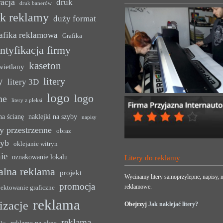
acja
druk
druk banerów
uk reklamy
duży format
afika reklamowa
Grafika
ntyfikacja firmy
kaseton
wietlany
y
litery
litery 3D
logo
logo
ne
litery z pleksi
na ścianę
naklejki na szyby
napisy
y przestrzenne
obraz
zyb
oklejanie witryn
ie
oznakowanie lokalu
Litery do reklamy
alna reklama
projekt
Wycinamy litery samoprzylepne, napisy, n
promocja
reklamowe.
jektowanie graficzne
reklama
lizacje
Obejrzyj
Jak naklejać litery?
reklama