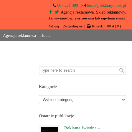
607 221 399
biuro@reklamy-arek.pl
Agencja reklamowa. Sklep reklamowy.
Zamówienie bez rejestrowania lub zapytanie e-mail.
Zaloguj
|
Zarejestruj się
|
Koszyk:
0,00
zł
( 0 )
Agencja reklamowa – Home
Kategorie
Ostatnie publikacje
Reklama świetlna –