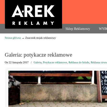
Agencja reklamowa. Reklama – usługi, druk
Sklep Reklamowy
WYB
→
Strona główna
Znacznik:stojak reklamowy
Navigation
Galeria: potykacze reklamowe
On
22 listopada 2017
/
Galeria
,
Potykacze reklamowe
,
Reklama do lokalu
,
Reklama zewn