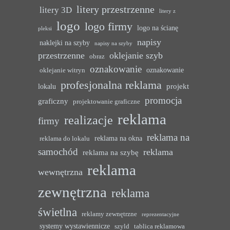
litery przestrzenne
litery 3D
litery z
logo
logo firmy
logo na ścianę
pleksi
napisy
naklejki na szyby
napisy na szyby
przestrzenne
oklejanie szyb
obraz
oznakowanie
oznakowanie
oklejanie witryn
profesjonalna reklama
projekt
lokalu
promocja
graficzny
projektowanie graficzne
reklama
realizacje
firmy
reklama na
reklama na okna
reklama do lokalu
samochód
reklama
reklama na szybę
reklama
wewnętrzna
zewnętrzna
reklama
świetlna
reklamy zewnętrzne
reprezentacyjne
systemy wystawiennicze
szyld
tablica reklamowa