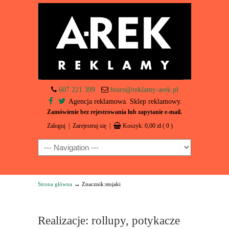
607 221 399
biuro@reklamy-arek.pl
Agencja reklamowa. Sklep reklamowy.
Zamówienie bez rejestrowania lub zapytanie e-mail.
Zaloguj
|
Zarejestruj się
|
Koszyk:
0,00
zł
( 0 )
Navigation
→
Strona główna
Znacznik:stojaki
Realizacje: rollupy, potykacze