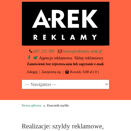
607 221 399
biuro@reklamy-arek.pl
Agencja reklamowa. Sklep reklamowy.
Zamówienie bez rejestrowania lub zapytanie e-mail.
Zaloguj
|
Zarejestruj się
|
Koszyk:
0,00
zł
( 0 )
Navigation
→
Strona główna
Znacznik:szyldy
Realizacje: szyldy reklamowe,