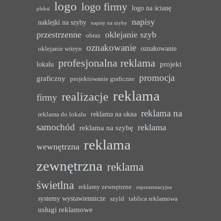
logo
logo firmy
logo na ścianę
pleksi
napisy
naklejki na szyby
napisy na szyby
przestrzenne
oklejanie szyb
obraz
oznakowanie
oznakowanie
oklejanie witryn
profesjonalna reklama
projekt
lokalu
promocja
graficzny
projektowanie graficzne
reklama
realizacje
firmy
reklama na
reklama na okna
reklama do lokalu
samochód
reklama
reklama na szybę
reklama
wewnętrzna
zewnętrzna
reklama
świetlna
reklamy zewnętrzne
reprezentacyjne
systemy wystawiennicze
szyld
tablica reklamowa
usługi reklamowe