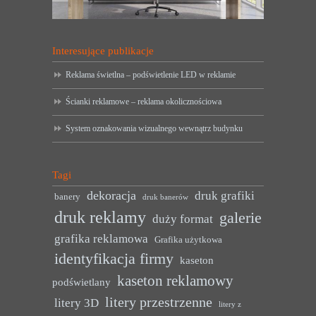
Interesujące publikacje
Reklama świetlna – podświetlenie LED w reklamie
Ścianki reklamowe – reklama okolicznościowa
System oznakowania wizualnego wewnątrz budynku
Tagi
dekoracja
druk grafiki
banery
druk banerów
druk reklamy
galerie
duży format
grafika reklamowa
Grafika użytkowa
identyfikacja firmy
kaseton
kaseton reklamowy
podświetlany
litery przestrzenne
litery 3D
litery z