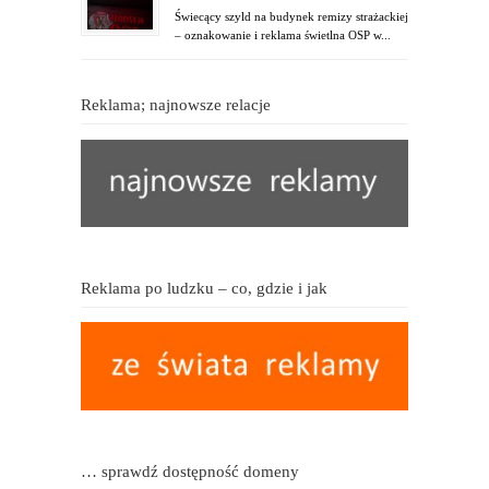
Świecący szyld na budynek remizy strażackiej
– oznakowanie i reklama świetlna OSP w...
Reklama; najnowsze relacje
Reklama po ludzku – co, gdzie i jak
… sprawdź dostępność domeny