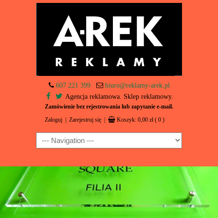
607 221 399
biuro@reklamy-arek.pl
Agencja reklamowa. Sklep reklamowy.
Zamówienie bez rejestrowania lub zapytanie e-mail.
Zaloguj
|
Zarejestruj się
|
Koszyk:
0,00
zł
( 0 )
Navigation