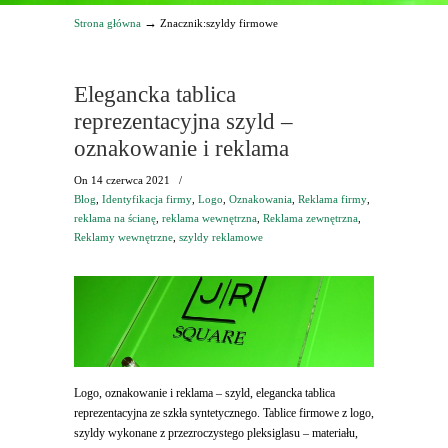
→
Strona główna
Znacznik:szyldy firmowe
Elegancka tablica
reprezentacyjna szyld –
oznakowanie i reklama
On
14 czerwca 2021
/
Blog
,
Identyfikacja firmy
,
Logo
,
Oznakowania
,
Reklama firmy
,
reklama na ścianę
,
reklama wewnętrzna
,
Reklama zewnętrzna
,
Reklamy wewnętrzne
,
szyldy reklamowe
Logo, oznakowanie i reklama – szyld, elegancka tablica
reprezentacyjna ze szkła syntetycznego. Tablice firmowe z logo,
szyldy wykonane z przezroczystego pleksiglasu – materiału,