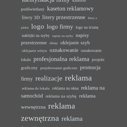
kaseton
kaseton reklamowy
podświetlany
litery przestrzenne
litery 3D
litery z
logo
logo firmy
logo na ścianę
pleksi
napisy
naklejki na szyby
napisy na szyby
przestrzenne
oklejanie szyb
obraz
oznakowanie
oznakowanie
oklejanie witryn
profesjonalna reklama
projekt
lokalu
promocja
graficzny
projektowanie graficzne
reklama
realizacje
firmy
reklama na
reklama na okna
reklama do lokalu
samochód
reklama
reklama na szybę
reklama
wewnętrzna
zewnętrzna
reklama