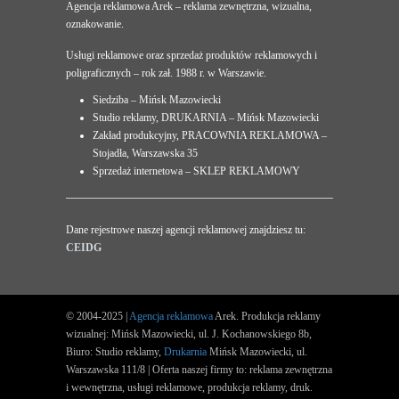
Agencja reklamowa Arek – reklama zewnętrzna, wizualna,
oznakowanie.
Usługi reklamowe oraz sprzedaż produktów reklamowych i
poligraficznych – rok zał. 1988 r. w Warszawie.
Siedziba – Mińsk Mazowiecki
Studio reklamy, DRUKARNIA – Mińsk Mazowiecki
Zakład produkcyjny, PRACOWNIA REKLAMOWA –
Stojadła, Warszawska 35
Sprzedaż internetowa – SKLEP REKLAMOWY
Dane rejestrowe naszej agencji reklamowej znajdziesz tu:
CEIDG
© 2004-2025 |
Agencja reklamowa
Arek. Produkcja reklamy
wizualnej: Mińsk Mazowiecki, ul. J. Kochanowskiego 8b,
Biuro: Studio reklamy,
Drukarnia
Mińsk Mazowiecki, ul.
Warszawska 111/8 | Oferta naszej firmy to: reklama zewnętrzna
i wewnętrzna, usługi reklamowe, produkcja reklamy, druk.