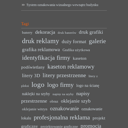
System oznakowania wizualnego wewnątrz budynku
Tagi
dekoracja
druk grafiki
banery
druk banerów
druk reklamy
galerie
duży format
grafika reklamowa
Grafika użytkowa
identyfikacja firmy
kaseton
kaseton reklamowy
podświetlany
litery przestrzenne
litery 3D
litery z
logo
logo firmy
logo na ścianę
pleksi
napisy
naklejki na szyby
napisy na szyby
przestrzenne
oklejanie szyb
obraz
oznakowanie
oznakowanie
oklejanie witryn
profesjonalna reklama
projekt
lokalu
promocja
graficzny
projektowanie graficzne