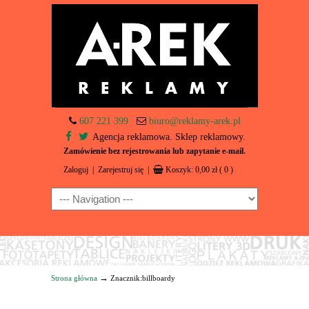
607 221 399
biuro@reklamy-arek.pl
Agencja reklamowa. Sklep reklamowy.
Zamówienie bez rejestrowania lub zapytanie e-mail.
Zaloguj
|
Zarejestruj się
|
Koszyk:
0,00
zł
( 0 )
Navigation
→
Strona główna
Znacznik:billboardy