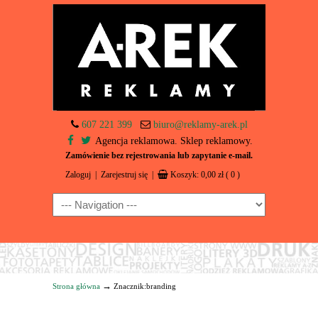
607 221 399
biuro@reklamy-arek.pl
Agencja reklamowa. Sklep reklamowy.
Zamówienie bez rejestrowania lub zapytanie e-mail.
Zaloguj
|
Zarejestruj się
|
Koszyk:
0,00
zł
( 0 )
Navigation
→
Strona główna
Znacznik:branding